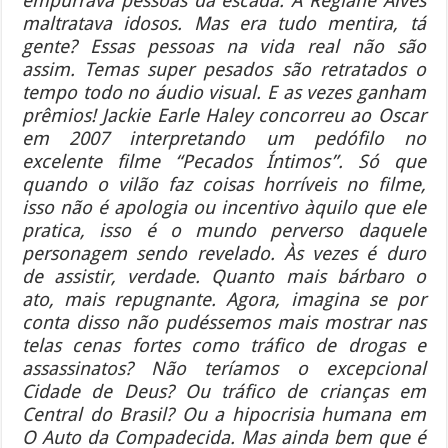
empurrava pessoas da escada. A Regiane Alves
maltratava idosos. Mas era tudo mentira, tá
gente? Essas pessoas na vida real não são
assim. Temas super pesados são retratados o
tempo todo no áudio visual. E as vezes ganham
prêmios! Jackie Earle Haley concorreu ao Oscar
em 2007 interpretando um pedófilo no
excelente filme “Pecados Íntimos”. Só que
quando o vilão faz coisas horríveis no filme,
isso não é apologia ou incentivo àquilo que ele
pratica, isso é o mundo perverso daquele
personagem sendo revelado. Às vezes é duro
de assistir, verdade. Quanto mais bárbaro o
ato, mais repugnante. Agora, imagina se por
conta disso não pudéssemos mais mostrar nas
telas cenas fortes como tráfico de drogas e
assassinatos? Não teríamos o excepcional
Cidade de Deus? Ou tráfico de crianças em
Central do Brasil? Ou a hipocrisia humana em
O Auto da Compadecida. Mas ainda bem que é