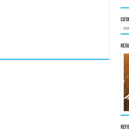
Cota
Dól
Res
Ref