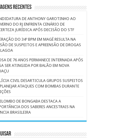
tagens Recentes
NDIDATURA DE ANTHONY GAROTINHO AO
VERNO DO RJ ENFRENTA CENÁRIO DE
CERTEZA JURÍDICA APÓS DECISÃO DO STF
ERAÇÃO DO 34º BPM EM MAGÉ RESULTA NA
ISÃO DE SUSPEITOS E APREENSÃO DE DROGAS
 LAGOA
OSA DE 76 ANOS PERMANECE INTERNADA APÓS
SA SER ATINGIDA POR BALÃO EM NOVA
UAÇU
LÍCIA CIVIL DESARTICULA GRUPOS SUSPEITOS
 PLANEJAR ATAQUES COM BOMBAS DURANTE
EIÇÕES
ILOMBO DE BONGABA DESTACA A
PORTÂNCIA DOS SABERES ANCESTRAIS NA
ÊNCIA BRASILEIRA
uisar