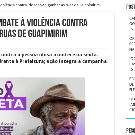
violência contra idosos vão ganhar as ruas de Guapimirim
Pos
CA
mbate à violência contra
GO
IN
ruas de Guapimirim
OP
PR
NA
 contra a pessoa idosa acontece na sexta-
ID
frente à Prefeitura; ação integra a campanha
CA
IG
PO
DE
EL
QU
IM
CI
Pesq